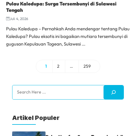
Pulau Kaledupa: Surga Tersembunyi di Sulawesi
Tengah
Juli 4, 2026
Pulau Kaledupa – Pernahkah Anda mendengar tentang Pulau
Kaledupa? Pulau eksotis ini bagaikan mutiara tersembunyi di
gugusan Kepulauan Togean, Sulawesi ...
1
2
…
259
Halaman
Halaman
Halaman
Search
Artikel Populer