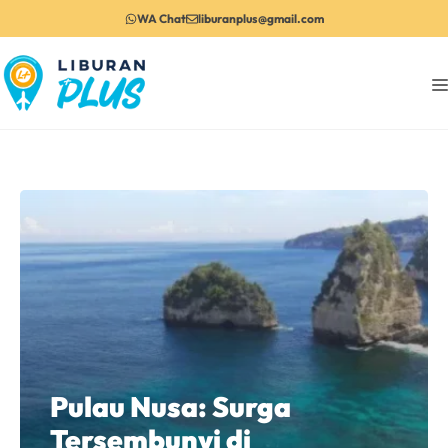
Langsung
WA Chat
liburanplus@gmail.com
ke
isi
Pulau Nusa: Surga
Tersembunyi di