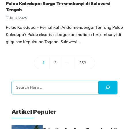
Pulau Kaledupa: Surga Tersembunyi di Sulawesi
Tengah
Juli 4, 2026
Pulau Kaledupa – Pernahkah Anda mendengar tentang Pulau
Kaledupa? Pulau eksotis ini bagaikan mutiara tersembunyi di
gugusan Kepulauan Togean, Sulawesi ...
1
2
…
259
Halaman
Halaman
Halaman
Search
Artikel Populer