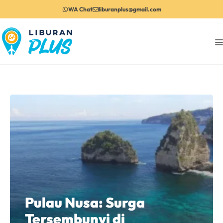
Langsung
WA Chat
liburanplus@gmail.com
ke
isi
Pulau Nusa: Surga
Tersembunyi di