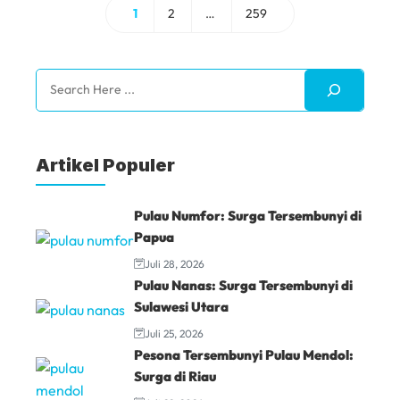
1
2
…
259
Halaman
Halaman
Halaman
Search
Artikel Populer
Pulau Numfor: Surga Tersembunyi di
Papua
Juli 28, 2026
Pulau Nanas: Surga Tersembunyi di
Sulawesi Utara
Juli 25, 2026
Pesona Tersembunyi Pulau Mendol:
Surga di Riau