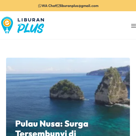
Langsung
WA Chat
liburanplus@gmail.com
ke
isi
Pulau Nusa: Surga
Tersembunyi di