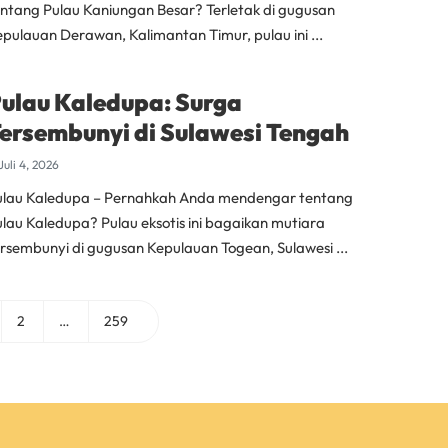
entang Pulau Kaniungan Besar? Terletak di gugusan
pulauan Derawan, Kalimantan Timur, pulau ini ...
ulau Kaledupa: Surga
ersembunyi di Sulawesi Tengah
Juli 4, 2026
ulau Kaledupa – Pernahkah Anda mendengar tentang
ulau Kaledupa? Pulau eksotis ini bagaikan mutiara
ersembunyi di gugusan Kepulauan Togean, Sulawesi ...
2
…
259
Halaman
Halaman
Halaman