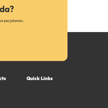
nda?
ps perjalanan,
cts
Quick Links