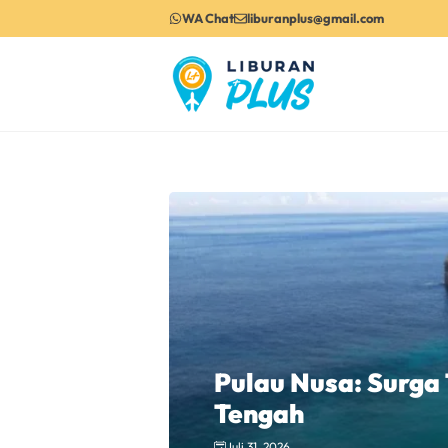
Langsung
WA Chat
liburanplus@gmail.com
ke
isi
Pulau Nusa: Surga
Tengah
Juli 31, 2026