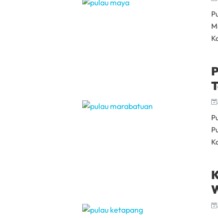
P
M
Ka
P
T
P
P
Ka
K
W