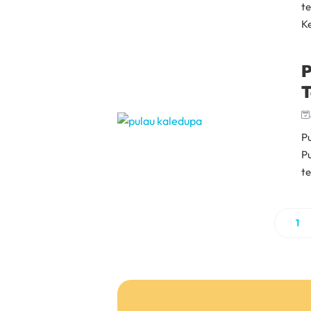
t
Ke
P
T
P
P
t
1