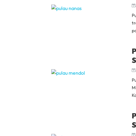
P
tr
po
P
S
P
Me
Ka
P
S