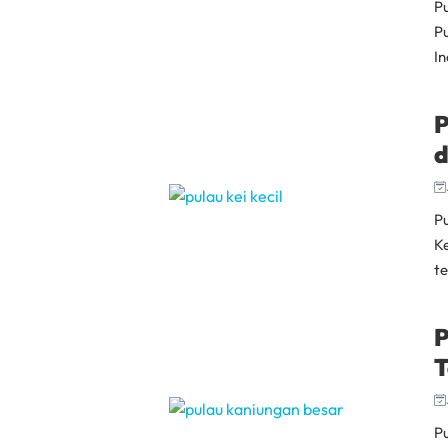
P
P
In
P
d
P
K
t
P
T
P