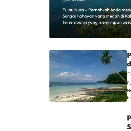
Pulau Nusa – Pernahkah Anda mend
Sungai Kahayan yang megah di Kali
tersembunyi yang menyimpan peson
P
d
P
Nu
b
P
S