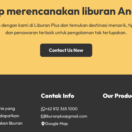
p merencanakan liburan A
dengan kami di Liburan Plus dan temukan destinasi menarik, ti
dan penawaran terbaik untuk pengalaman tak terlupakan.
Contact Us Now
Contak Info
Our Produ
nis yang
+62 812 365 1000
ndapatkan
liburanplus@gmail.com
kan liburan
Google Map