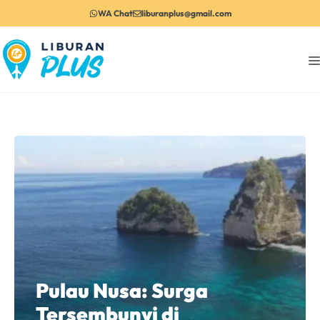
Langsung
WA Chat
liburanplus@gmail.com
ke
isi
Pulau Nusa: Surga
Tersembunyi di