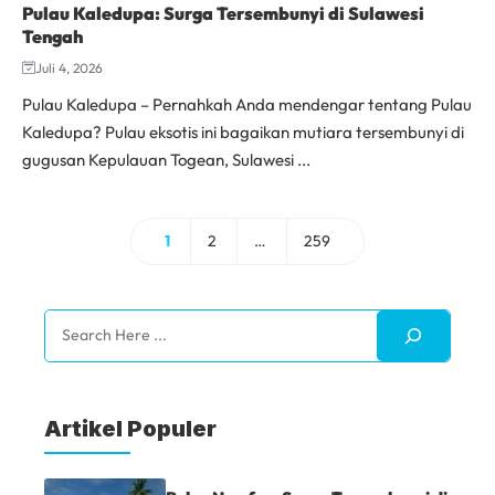
Pulau Kaledupa: Surga Tersembunyi di Sulawesi
Tengah
Juli 4, 2026
Pulau Kaledupa – Pernahkah Anda mendengar tentang Pulau
Kaledupa? Pulau eksotis ini bagaikan mutiara tersembunyi di
gugusan Kepulauan Togean, Sulawesi ...
1
2
…
259
Halaman
Halaman
Halaman
Search
Artikel Populer