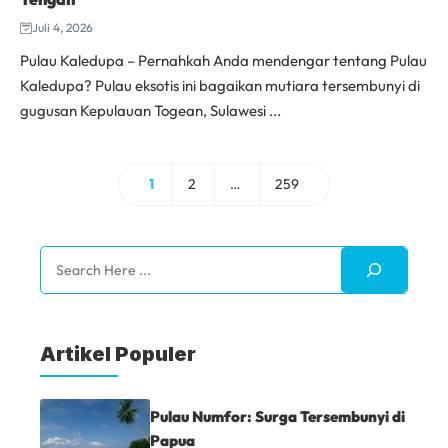
Juli 4, 2026
Pulau Kaledupa – Pernahkah Anda mendengar tentang Pulau
Kaledupa? Pulau eksotis ini bagaikan mutiara tersembunyi di
gugusan Kepulauan Togean, Sulawesi ...
1
2
…
259
Halaman
Halaman
Halaman
Search
Artikel Populer
Pulau Numfor: Surga Tersembunyi di
Papua