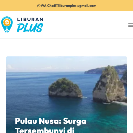
Langsung
WA Chat
liburanplus@gmail.com
ke
isi
Pulau Nusa: Surga
Tersembunyi di