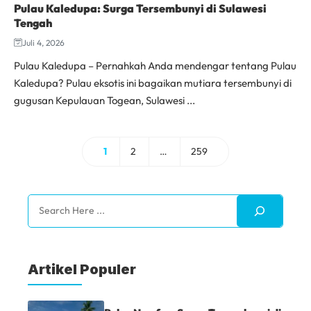
Pulau Kaledupa: Surga Tersembunyi di Sulawesi
Tengah
Juli 4, 2026
Pulau Kaledupa – Pernahkah Anda mendengar tentang Pulau
Kaledupa? Pulau eksotis ini bagaikan mutiara tersembunyi di
gugusan Kepulauan Togean, Sulawesi ...
1
2
…
259
Halaman
Halaman
Halaman
Search
Artikel Populer