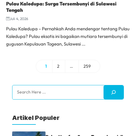
Pulau Kaledupa: Surga Tersembunyi di Sulawesi
Tengah
Juli 4, 2026
Pulau Kaledupa – Pernahkah Anda mendengar tentang Pulau
Kaledupa? Pulau eksotis ini bagaikan mutiara tersembunyi di
gugusan Kepulauan Togean, Sulawesi ...
1
2
…
259
Halaman
Halaman
Halaman
Search
Artikel Populer