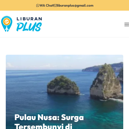
Langsung
WA Chat
liburanplus@gmail.com
ke
isi
Pulau Nusa: Surga
Tersembunyi di